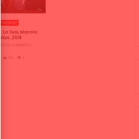
R INTERNET
. La Susi, Manolo
Pelúa…2018
LUCIA FLAMENCO
34
2