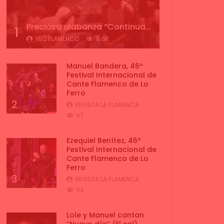
Preciosa alabanza “Continua” cantada por ALBA CORTES acompañada de IVAN a la guitarra | VEOFLAMENCO
1
VEO FLAMENCO
8.6K
Manuel Bandera, 46º
Festival Internacional de
Cante Flamenco de Lo
Ferro
2
REVISTA LA FLAMENCA
47
Ezequiel Benítez, 46º
Festival Internacional de
Cante Flamenco de Lo
Ferro
3
REVISTA LA FLAMENCA
53
Lole y Manuel cantan
“Nuevo día” (El sol)