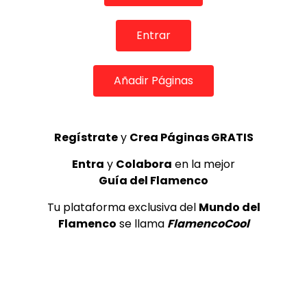
Internacional de Cante Flamenco
de Lo Ferro
Entrar
REVISTA LA FLAMENCA
52
3
Añadir Páginas
Lole y Manuel cantan “Nuevo día”
(El sol)
MEMORANDA
52.5K
Regístrate
y
Crea Páginas GRATIS
4
Entra
y
Colabora
en la mejor
Guía del Flamenco
JOSEMI CARMONA – Las lagrimas
de violeta
Tu plataforma exclusiva del
Mundo del
FLAMENCO PLUS
3.5K
Flamenco
se llama
FlamencoCool
5