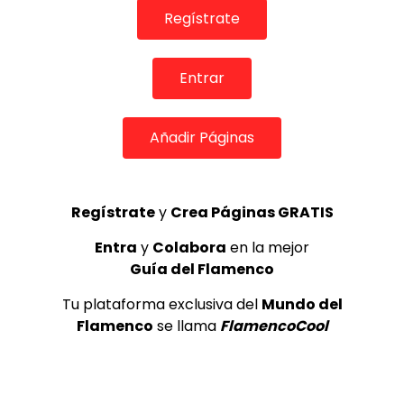
2
Regístrate
Ezequiel Benítez, 46º Festival
Entrar
Internacional de Cante Flamenco
de Lo Ferro
REVISTA LA FLAMENCA
52
3
Añadir Páginas
Lole y Manuel cantan “Nuevo día”
(El sol)
Regístrate
y
Crea Páginas GRATIS
MEMORANDA
52.5K
Entra
y
Colabora
en la mejor
4
Guía del Flamenco
Tu plataforma exclusiva del
Mundo del
JOSEMI CARMONA – Las lagrimas
Flamenco
se llama
FlamencoCool
de violeta
FLAMENCO PLUS
3.5K
5