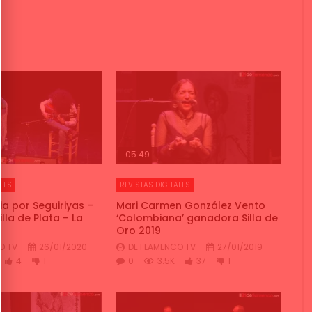
05:49
LES
REVISTAS DIGITALES
a por Seguiriyas –
Mari Carmen González Vento
la de Plata – La
‘Colombiana’ ganadora Silla de
Oro 2019
O TV
26/01/2020
DE FLAMENCO TV
27/01/2019
4
1
0
3.5K
37
1