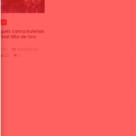
LES
iguez canta bulerias
final Silla de Oro
O TV
26/01/2020
22
2