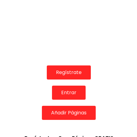
07:48
05:17
REVISTAS DIGITALES
REVISTAS DIGITA
Final Concurso de Cante Silla
Antonio Hay
de Oro – Entrega premios &
en la final S
distinción flamenca Ángel
DE FLAMENC
Lacalle
0
1.5K
Regístrate
DE FLAMENCO TV
27/01/2019
0
1.6K
2
0
Entrar
Añadir Páginas
07:14