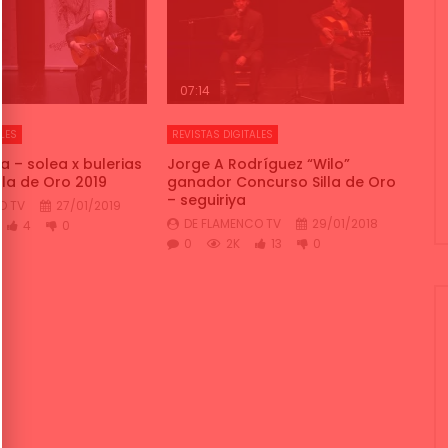
07:14
LES
REVISTAS DIGITALES
a – solea x bulerias
Jorge A Rodríguez “Wilo”
illa de Oro 2019
ganador Concurso Silla de Oro
– seguiriya
O TV
27/01/2019
DE FLAMENCO TV
29/01/2018
4
0
0
2K
13
0