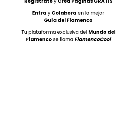
Regístrate
y
Crea Páginas GRATIS
REVISTAS DIGITALES
Entra
y
Colabora
en la mejor
Jorge A Rodríguez “Wilo”
Guía del Flamenco
ganador Concurso Silla de Oro
– seguiriya
Tu plataforma exclusiva del
Mundo del
DE FLAMENCO TV
29/01/2018
Flamenco
se llama
FlamencoCool
0
1.8K
13
0