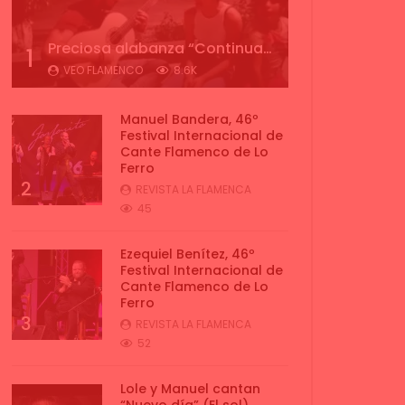
Preciosa alabanza “Continua” cantada por ALBA CORTES acompañada de IVAN a la guitarra | VEOFLAMENCO
1
VEO FLAMENCO
8.6K
Manuel Bandera, 46º
Festival Internacional de
Cante Flamenco de Lo
Ferro
2
REVISTA LA FLAMENCA
45
Ezequiel Benítez, 46º
Festival Internacional de
Cante Flamenco de Lo
Ferro
3
REVISTA LA FLAMENCA
52
Lole y Manuel cantan
“Nuevo día” (El sol)