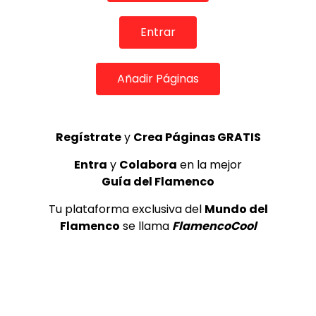
Internacional de Cante Flamenco
de Lo Ferro
Entrar
REVISTA LA FLAMENCA
52
3
Añadir Páginas
Lole y Manuel cantan “Nuevo día”
(El sol)
MEMORANDA
52.5K
Regístrate
y
Crea Páginas GRATIS
4
Entra
y
Colabora
en la mejor
Guía del Flamenco
JOSEMI CARMONA – Las lagrimas
de violeta
Tu plataforma exclusiva del
Mundo del
FLAMENCO PLUS
3.5K
Flamenco
se llama
FlamencoCool
5