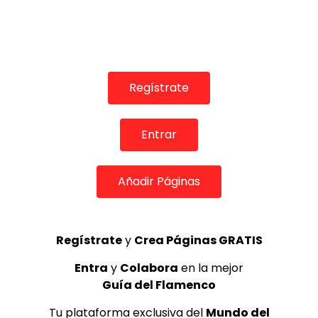
TELEVISIONES POR INTERNET
Antonio Muñoz Cariñanos, el médico de los artistas, en
la Puerta del Cante
MEMORANDA
03/10/2015
Regístrate
0
42K
2
0
Entrar
Añadir Páginas
Regístrate
y
Crea Páginas GRATIS
Entra
y
Colabora
en la mejor
Guía del Flamenco
03:42
Tu plataforma exclusiva del
Mundo del
TELEVISIONES POR INTERNET