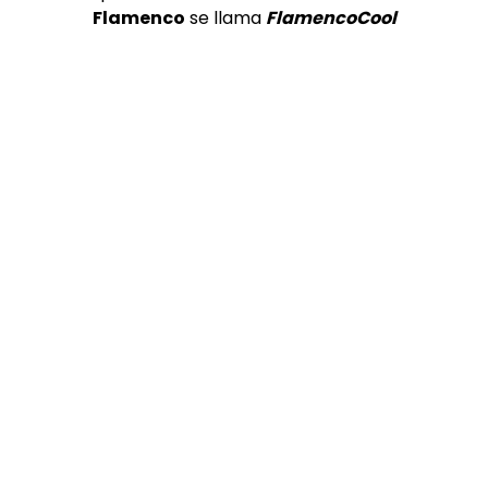
Flamenco
se llama
FlamencoCool
María José Pérez canta por granaína | Flamenco en
Canal Sur
MEMORANDA
18/08/2015
0
6.1K
0
0
03:58
TELEVISIONES POR INTERNET
El Lebrijano canta “Dame la libertad” con el violinista
Faiçal | Flamenco en Canal Sur