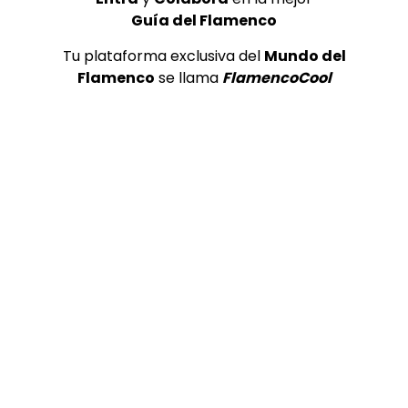
Guía del Flamenco
Tu plataforma exclusiva del
Mundo del
Flamenco
se llama
FlamencoCool
Pepe Habichuela | Taranta a guitarra sola (Teatro Cervantes, 2022)
1
ALL FLAMENCO
112
Pepe Habichuela (1944-2026) |
Taranta a guitarra sola #Shorts
ALL FLAMENCO
31
2
Villancico Flamenco “La cuna” por
la Zambomba de Jerez |
Flamenco en Canal Sur
MEMORANDA
99.9K
3