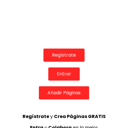
Regístrate
Entrar
COLABORADORES
Añadir Páginas
Regístrate
y
Crea Páginas GRATIS
TOP 5 + VISTOS ESTA SEMANA
Entra
y
Colabora
en la mejor