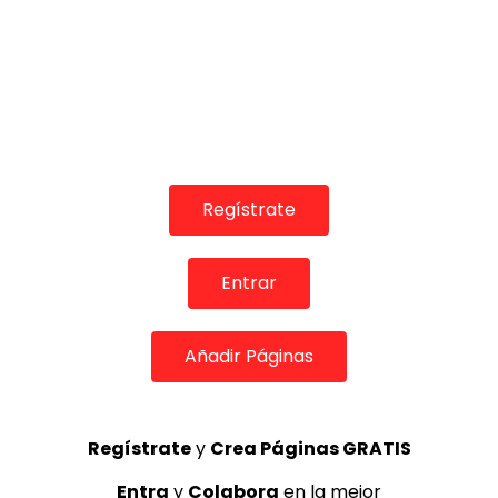
REVISTA LA FLAMENCA
56
3
Lole y Manuel cantan “Nuevo día”
(El sol)
MEMORANDA
52.5K
4
Regístrate
Antonio El Turry feat Jorge Pardo
Entrar
(Vidalita)
ANTONIO EL TURRY
1.9K
5
Añadir Páginas
Regístrate
y
Crea Páginas GRATIS
OLE, OLE Y OLÉ! PARA LOS MÁS VISTOS
Entra
y
Colabora
en la mejor