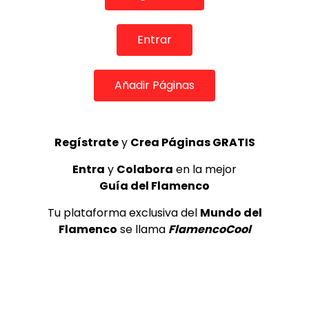
TOP 5 + VISTOS ESTA SEMANA
Entrar
Añadir Páginas
Preciosa alabanza “Continua” cantada por ALBA CORTES acompañada de IVAN a la guitarra | VEOFLAMENCO
1
Regístrate
y
Crea Páginas GRATIS
VEO FLAMENCO
8.6K
Entra
y
Colabora
en la mejor
Manuel Bandera, 46º Festival
Guía del Flamenco
Internacional de Cante Flamenco
de Lo Ferro
Tu plataforma exclusiva del
Mundo del
REVISTA LA FLAMENCA
49
Flamenco
se llama
FlamencoCool
2
Ezequiel Benítez, 46º Festival
Internacional de Cante Flamenco
de Lo Ferro