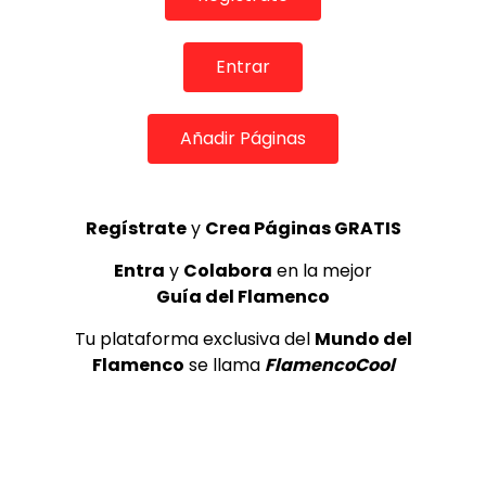
de Lo Ferro
REVISTA LA FLAMENCA
50
3
Entrar
JOSEMI CARMONA – Las lagrimas
Añadir Páginas
de violeta
FLAMENCO PLUS
3.5K
4
Regístrate
y
Crea Páginas GRATIS
Entra
y
Colabora
en la mejor
Matilde Coral , “Acariciando el
aire”, en la Puerta del Cante
Guía del Flamenco
(1990)
Tu plataforma exclusiva del
Mundo del
MEMORANDA
6.4K
5
Flamenco
se llama
FlamencoCool
OLE, OLE Y OLÉ! PARA LOS MÁS VISTOS