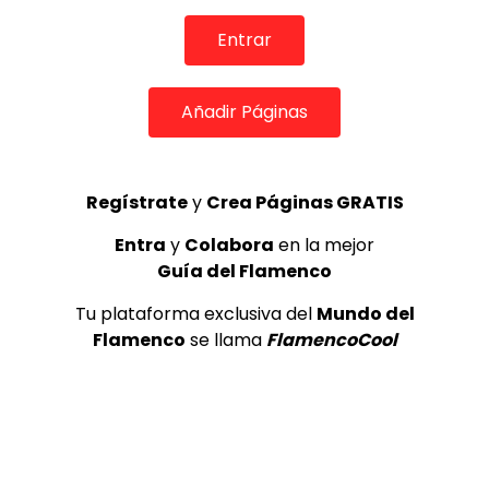
de Lo Ferro
REVISTA LA FLAMENCA
52
Entrar
3
Añadir Páginas
Lole y Manuel cantan “Nuevo día”
(El sol)
MEMORANDA
52.5K
4
Regístrate
y
Crea Páginas GRATIS
Entra
y
Colabora
en la mejor
Guía del Flamenco
JOSEMI CARMONA – Las lagrimas
de violeta
Tu plataforma exclusiva del
Mundo del
FLAMENCO PLUS
3.5K
Flamenco
se llama
FlamencoCool
5
OLE, OLE Y OLÉ! PARA LOS MÁS VISTOS