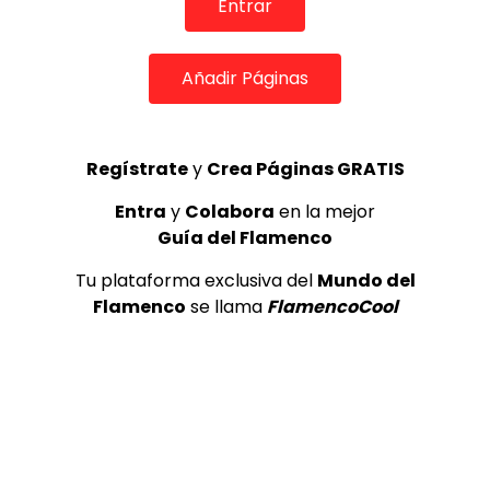
Entrar
Añadir Páginas
07:11
Regístrate
y
Crea Páginas GRATIS
Manuel Pareja Obregón canta las sevillanas “Que
también es de Sevilla” | Flamenco en Canal Sur
Entra
y
Colabora
en la mejor
Guía del Flamenco
MEMORANDA
04/04/2013
0
161.1K
0
0
Tu plataforma exclusiva del
Mundo del
Flamenco
se llama
FlamencoCool