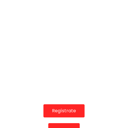
03:49
Inauguración Tablao de la Villa con Farruquito, Gema
Moneo y Alfonso Losa
DE FLAMENCO TV
10/05/2022
0
1.5K
22
0
Regístrate