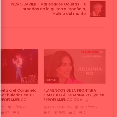
PEDRO JAVIER – Variedades Ocultas – X
Jornadas de la guitarra Española,
Molino del manto
00:58
nvita a el Caramelo
FLAMENCOS DE LA FRONTERA
por bulerias en su
CAPITULO 4 JULIANNA RO , ya en
| VEOFLAMENCO
EXPOFLAMENCO.COM ¡¡¡¡
NCO
16/03/2016
EXPOFLAMENCO
11/04/2025
67
8
0
505
6
0