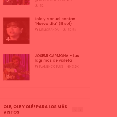
3
REVISTA LA FLAMENCA
52
Lole y Manuel cantan
“Nuevo día” (El sol)
MEMORANDA
52.5K
4
JOSEMI CARMONA – Las
lagrimas de violeta
FLAMENCO PLUS
3.5K
5
OLE, OLE Y OLÉ! PARA LOS MÁS
VISTOS