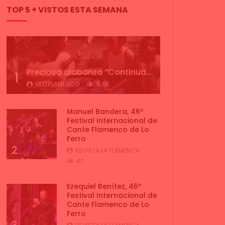
TOP 5 + VISTOS ESTA SEMANA
Preciosa alabanza “Continua” cantada por ALBA CORTES acompañada de IVAN a la guitarra | VEOFLAMENCO
1
VEO FLAMENCO
8.6K
Manuel Bandera, 46º
Festival Internacional de
Cante Flamenco de Lo
Ferro
2
REVISTA LA FLAMENCA
47
Ezequiel Benítez, 46º
Festival Internacional de
Cante Flamenco de Lo
Ferro