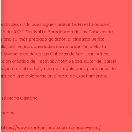
festivales andaluces siguen adelante. En esta ocasión,
ón del XXXIII Festival La Yerbabuena de Las Cabezas de
te año su más preciado galardón al cineasta Benito
ulio, con varias actividades como preámbulo. Hasta
é Solano, alcalde de Las Cabezas de San Juan; África
ión artística del Festival; Antonio Boza, autor del cartel
ticipará en el cartel y que nos regaló unas pinceladas de
tará con una colaboración directa de Expoflamenco.
José María Castaño
lamenco:
: https://www.expoflamenco.com/espacio-jerez/