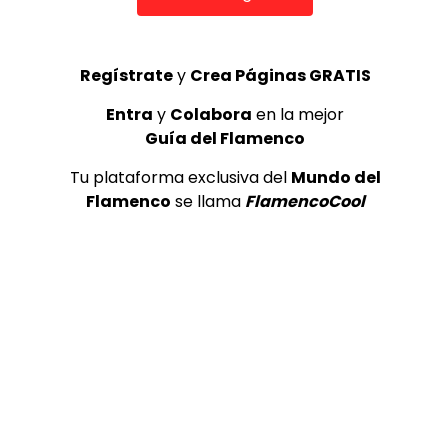
Sigue a EXPOFLAMENCO en sus canales sociales:
Regístrate
y
Crea Páginas GRATIS
FACEBOOK: https://www.facebook.com/ExpoF
INSTAGRAM: https://www.instagram.com/exp
Entra
y
Colabora
en la mejor
TWITTER: https://twitter.com/ExpoFlamenco1
Guía del Flamenco
IVOOX: https://www.ivoox.com/podcast-expof
Tu plataforma exclusiva del
Mundo del
Flamenco
se llama
FlamencoCool
¡Valora esta Publicación!