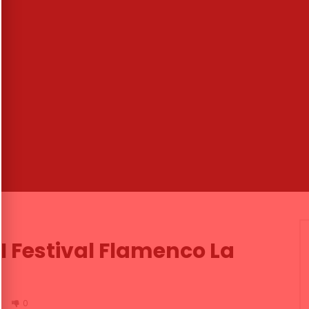
04:29
omo pintamos los
Rafael Riqueni en el Círculo
s!! | VEOFLAMENCO
Flamenco de Madrid
MENCO
20/10/2016
DE FLAMENCO TV
12/05/2023
.3K
123
1
0
1K
3
0
I Festival Flamenco La
2
0