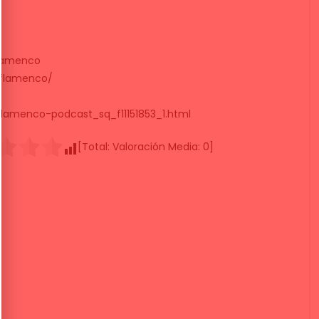
lamenco
oflamenco/
lamenco-podcast_sq_f11151853_1.html
[Total:
Valoración Media:
0
]