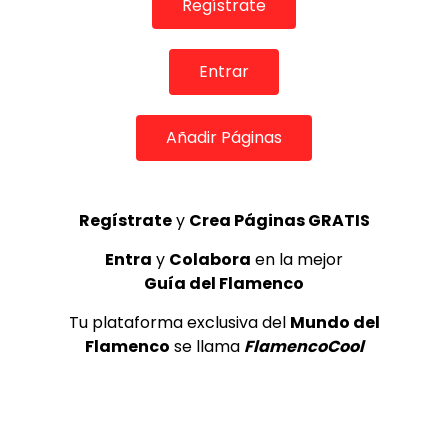
Regístrate
Entrar
Añadir Páginas
00:10
#short Mira lo que queda del tablao más famoso de
Regístrate
y
Crea Páginas GRATIS
los 60 #shortvideo
Entra
y
Colabora
en la mejor
ALL FLAMENCO
10/09/2023
Guía del Flamenco
0
767
0
0
Tu plataforma exclusiva del
Mundo del
Flamenco
se llama
FlamencoCool