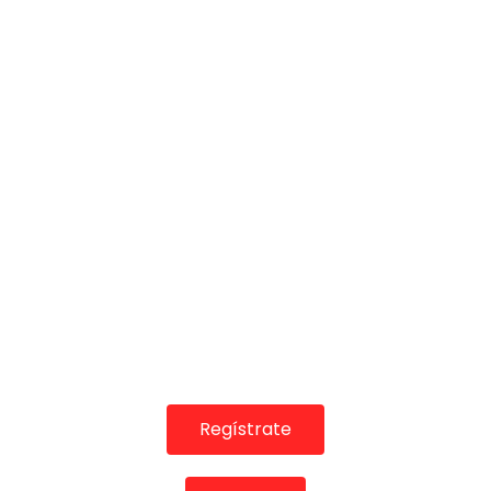
01:00:07
Lo Flamenco. Lole y Manuel, Gilberto, Matilde Coral…2019
CANAL ANDALUCIA FLAMENCO
26/10/2020
0
8.6K
101
6
Regístrate