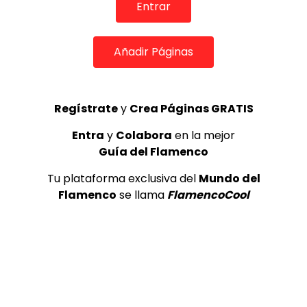
Entrar
04:27
Añadir Páginas
Antonio El Pipa y la Tía Juana. 2010
CANAL ANDALUCIA FLAMENCO
30/04/2021
0
1.7K
31
0
Regístrate
y
Crea Páginas GRATIS
Entra
y
Colabora
en la mejor
Guía del Flamenco
Tu plataforma exclusiva del
Mundo del
Flamenco
se llama
FlamencoCool
03:11