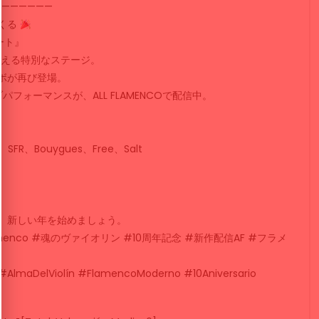
———————
くくる
ート』
に迎える特別なステージ。
ボが再び登場。
ォーマンスが、ALL FLAMENCOで配信中。
R、Bouygues、Free、Salt
、新しい年を始めましょう。
lamenco #魂のヴァイオリン #10周年記念 #新作配信AF #フラメ
#AlmaDelViolín #FlamencoModerno #10Aniversario