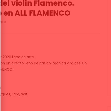
el violín Flamenco.
no en ALL FLAMENCO
0
r 2026 lleno de arte.
on un directo lleno de pasión, técnica y raíces. Un
LAMENCO.
)
ygues, Free, Salt