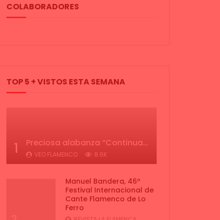
COLABORADORES
TOP 5 + VISTOS ESTA SEMANA
Preciosa alabanza “Continua” cantada por ALBA CORTES acompañada de IVAN a la guitarra | VEOFLAMENCO
1
VEO FLAMENCO
8.6K
Manuel Bandera, 46º
Festival Internacional de
Cante Flamenco de Lo
Ferro
2
REVISTA LA FLAMENCA