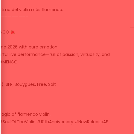
l ritmo del violín más flamenco.
———————-
MENCO
Y
me 2026 with pure emotion.
ful live performance—full of passion, virtuosity, and
FLAMENCO.
, SFR, Bouygues, Free, Salt
magic of flamenco violin.
SoulOfTheViolin #10thAnniversary #NewReleaseAF