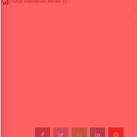
n!
[Total:
Valoración Media:
0
]