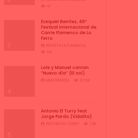
47
Ezequiel Benítez, 46º
Festival Internacional de
Cante Flamenco de Lo
Ferro
3
REVISTA LA FLAMENCA
54
Lole y Manuel cantan
“Nuevo día” (El sol)
MEMORANDA
52.5K
4
Antonio El Turry feat
Jorge Pardo (Vidalita)
ANTONIO EL TURRY
1.9K
5