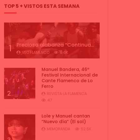
TOP 5 + VISTOS ESTA SEMANA
Preciosa alabanza “Continua” cantada por ALBA CORTES acompañada de IVAN a la guitarra | VEOFLAMENCO
1
VEO FLAMENCO
8.6K
Manuel Bandera, 46º
Festival Internacional de
Cante Flamenco de Lo
Ferro
2
REVISTA LA FLAMENCA
47
Lole y Manuel cantan
“Nuevo día” (El sol)
MEMORANDA
52.5K