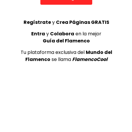
FACEBOOK: https://www.facebook.com/ExpoF
INSTAGRAM: https://www.instagram.com/exp
TWITTER: https://twitter.com/ExpoFlamenco1
Regístrate
y
Crea Páginas GRATIS
IVOOX: https://www.ivoox.com/podcast-expof
Entra
y
Colabora
en la mejor
Guía del Flamenco
¡Valora esta Publicación!
Tu plataforma exclusiva del
Mundo del
Flamenco
se llama
FlamencoCool