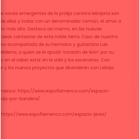
as voces emergentes de la prolija cantera lebrijana son
 de ellas y todas con un denominador común, el amor a
 a lo más alto. Destaca así mismo, en las nuevas
 casas cantaoras de esta noble tierra. Caso de nuestra
 vino acompañada de su hermano y guitarrista Luis
Malena, a quien se le apodó ‘corazón de león’ por su
y en el saber estar en la vida y los escenarios. Con
te y los nuevos proyectos que abanderan con Lebrija
flamenco: https://www.expoflamenco.com/espacio-
rija-por-bandera/
: https://www.expoflamenco.com/espacio-jerez/