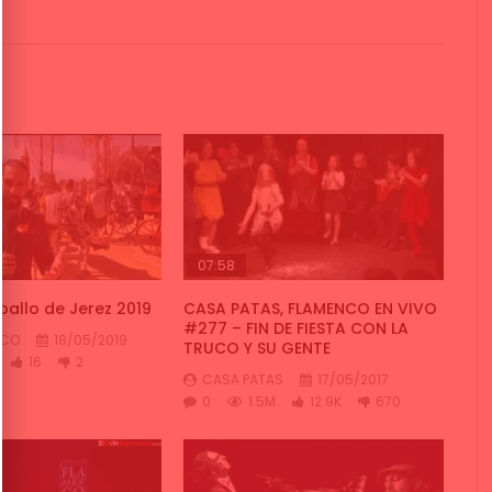
07:58
ballo de Jerez 2019
CASA PATAS, FLAMENCO EN VIVO
#277 – FIN DE FIESTA CON LA
NCO
18/05/2019
TRUCO Y SU GENTE
16
2
CASA PATAS
17/05/2017
0
1.5M
12.9K
670