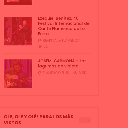
3
Ezequiel Benítez, 46º
Festival Internacional de
Cante Flamenco de Lo
Ferro
4
REVISTA LA FLAMENCA
52
JOSEMI CARMONA – Las
lagrimas de violeta
FLAMENCO PLUS
3.5K
5
OLE, OLE Y OLÉ! PARA LOS MÁS
VISTOS