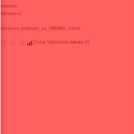
lamenco
oflamenco/
lamenco-podcast_sq_f11151853_1.html
[Total:
Valoración Media:
0
]