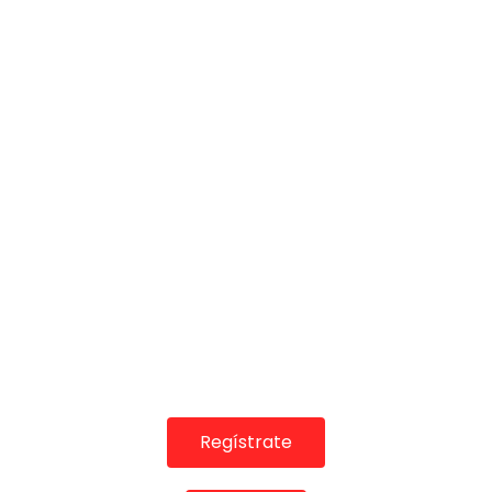
09:22
Mercedes Dobenal “Contrapunto” – We Love Flamenco
2019
DE FLAMENCO TV
02/02/2019
0
3.6K
16
0
Regístrate