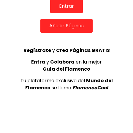
Entrar
03:35
Añadir Páginas
India Martínez canta La Saeta de Machado y Serrat en el
programa Tierra de Talento 2021 | Música
MEMORANDA
11/04/2025
Regístrate
y
Crea Páginas GRATIS
0
808
0
0
Entra
y
Colabora
en la mejor
Guía del Flamenco
Tu plataforma exclusiva del
Mundo del
Flamenco
se llama
FlamencoCool
10:40