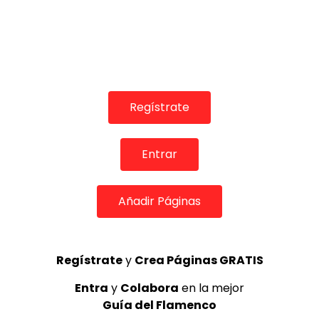
Regístrate
06:22
José García Vilches “El Petro” semifinales Cante de las
Minas 2018
Entrar
DE FLAMENCO TV
14/08/2018
0
1.5K
3
0
Añadir Páginas
Regístrate
y
Crea Páginas GRATIS
Entra
y
Colabora
en la mejor
Guía del Flamenco