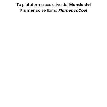
Tu plataforma exclusiva del
Mundo del
Flamenco
se llama
FlamencoCool
01:34
Gabriel de la Tomasa y David de Arahal (soleá 1)
EXPOFLAMENCO
06/05/2024
0
1K
1
0
07:17