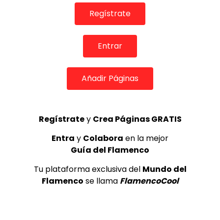
Regístrate
Entrar
Añadir Páginas
07:51
JORGE PARDO, TINO DI GERALDO, CARLES BENAVENT – Indie
FLAMENCO PLUS
24/12/2020
Regístrate
y
Crea Páginas GRATIS
0
1.2K
6
0
Entra
y
Colabora
en la mejor
Guía del Flamenco
Tu plataforma exclusiva del
Mundo del
Flamenco
se llama
FlamencoCool