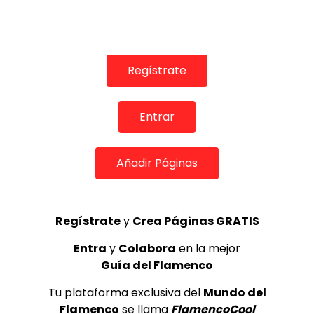
06:42
Pablo Rubén Maldonado en Flamenco Madrid
Regístrate
DE FLAMENCO TV
01/06/2018
0
1.9K
9
0
Entrar
Añadir Páginas
Regístrate
y
Crea Páginas GRATIS
Entra
y
Colabora
en la mejor
Guía del Flamenco
03:49
Tu plataforma exclusiva del
Mundo del
El Turronero por alegrías con Manolo Franco al toque |
Flamenco en Canal Sur
Flamenco
se llama
FlamencoCool