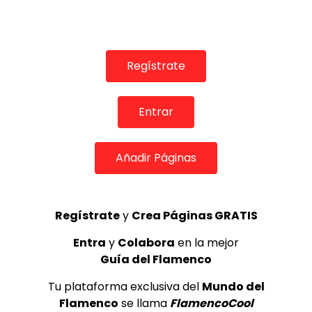
Entrevistamos a Irene Mala, nos presenta ‘Camarón y el
nuevo flamenco’
DE FLAMENCO TV
01/06/2021
0
1.4K
4
0
Regístrate
Entrar
Añadir Páginas
Regístrate
y
Crea Páginas GRATIS
03:32
Entra
y
Colabora
en la mejor
Guía del Flamenco
Bulerías. Ciudad de las ideas. Vicente Amigo. 2001
CANAL ANDALUCIA FLAMENCO
18/02/2016
Tu plataforma exclusiva del
Mundo del
0
21K
179
7
Flamenco
se llama
FlamencoCool