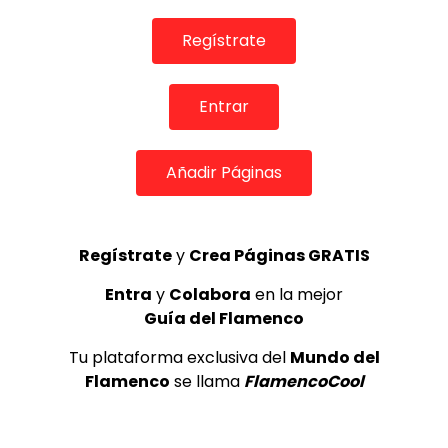
Motivo impertinente. David Carmona. 2017
CANAL ANDALUCIA FLAMENCO
13/08/2018
Regístrate
0
2.9K
0
0
Entrar
Añadir Páginas
Regístrate
y
Crea Páginas GRATIS
Entra
y
Colabora
en la mejor
04:22
Guía del Flamenco
Cuplé por Bulerías. Manuel de Angustias. 2005
Tu plataforma exclusiva del
Mundo del
Flamenco
se llama
FlamencoCool
CANAL ANDALUCIA FLAMENCO
03/10/2019
0
1.5K
1
1