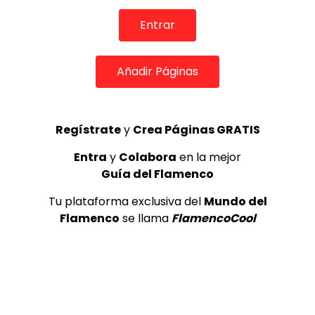
Entrar
Añadir Páginas
01:41
Bulerías. Antonio El Bailarín. 1988
Regístrate
y
Crea Páginas GRATIS
CANAL ANDALUCIA FLAMENCO
21/04/2021
Entra
y
Colabora
en la mejor
0
1.4K
8
0
Guía del Flamenco
Tu plataforma exclusiva del
Mundo del
Flamenco
se llama
FlamencoCool