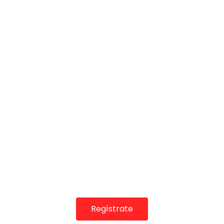
01:04
Esto es ponerse la cara colora con Arte | VEOFLAMENCO
VEO FLAMENCO
02/03/2017
0
114K
1K
81
Regístrate