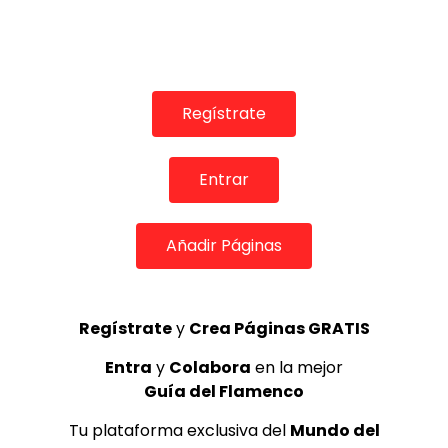
Lole y Manuel “Cabalgando van los gitanos”
MEMORANDA
05/11/2013
0
23.8K
0
0
Regístrate
Entrar
Añadir Páginas
Regístrate
y
Crea Páginas GRATIS
10:30
Entra
y
Colabora
en la mejor
Recital de Jesús Méndez en la II Bienal del Flamenco de
Guía del Flamenco
Cádiz
ALL FLAMENCO
13/10/2021
Tu plataforma exclusiva del
Mundo del
0
1.2K
0
0