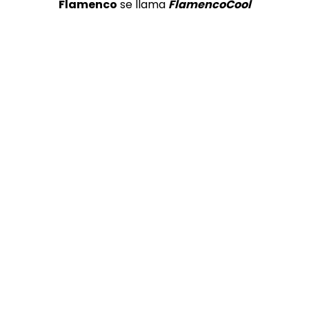
Flamenco
se llama
FlamencoCool
04:10
Unica actuacion de Amos Lora tocando con Morao, al
cante Mara Rey y al baile Farruquito
VEO FLAMENCO
16/12/2017
0
7.4K
64
2