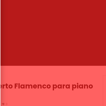
07:10
 instrumental. Jorge
Alegrías. Romerito de Jerez. 200
rlos Benavent y Tino de
CANAL ANDALUCIA FLAMENCO
 2005
31/01/2019
NDALUCIA FLAMENCO
0
2.7K
0
0
19
1K
0
0
erto Flamenco para piano
0