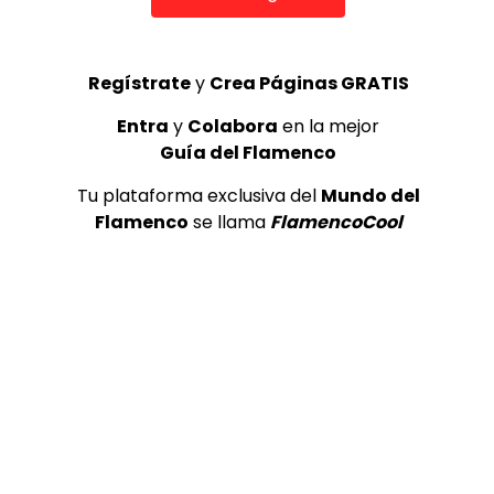
Pinterest: https://www.pinterest.com/deflamenc
Regístrate
y
Crea Páginas GRATIS
DeFlamenco.com
Entra
y
Colabora
en la mejor
Guía del Flamenco
Tu plataforma exclusiva del
Mundo del
Flamenco
se llama
FlamencoCool
¡Valora esta Publicación!