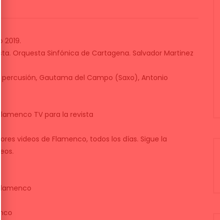
 2019.
sta. Orquesta Sinfónica de Cartagena. Salvador Martinez
o percusión, Gautama del Campo (Saxo), Antonio
Flamenco TV para la revista
ores videos de Flamenco, todos los días. Sigue la
eos.
flamenco
enco