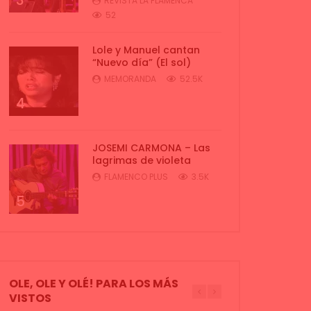
3
REVISTA LA FLAMENCA
52
Lole y Manuel cantan
“Nuevo día” (El sol)
MEMORANDA
52.5K
4
JOSEMI CARMONA – Las
lagrimas de violeta
FLAMENCO PLUS
3.5K
5
OLE, OLE Y OLÉ! PARA LOS MÁS
VISTOS