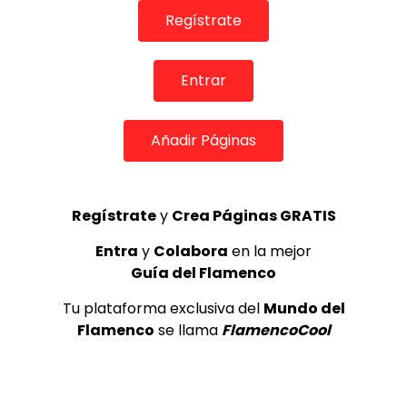
Regístrate
Entrar
05:02
Miguel Poveda – Pepe Habichuela 60 años de guitarra
Añadir Páginas
flamenca
DE FLAMENCO TV
14/10/2017
0
2.8K
9
0
Regístrate
y
Crea Páginas GRATIS
Entra
y
Colabora
en la mejor
Guía del Flamenco
Tu plataforma exclusiva del
Mundo del
Flamenco
se llama
FlamencoCool