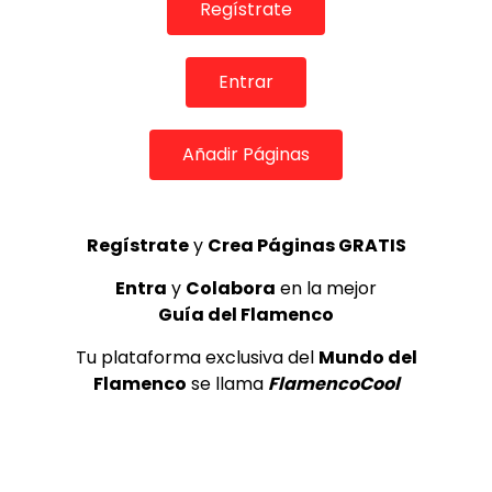
Regístrate
Entrar
Añadir Páginas
01:23
Enrique de Francia con tan solo 5 años cantando por
Rumba | VEOFLAMENCO
Regístrate
y
Crea Páginas GRATIS
VEO FLAMENCO
09/02/2018
0
18.3K
403
9
Entra
y
Colabora
en la mejor
Guía del Flamenco
Tu plataforma exclusiva del
Mundo del
Flamenco
se llama
FlamencoCool