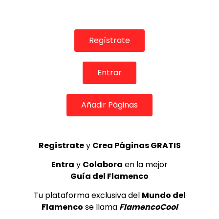
Regístrate
02:35
Rosi Orillo​ y Lola de Moron “La ultima palabra es tuya” |
Entrar
VEOFLAMENCO
VEO FLAMENCO
12/08/2016
Añadir Páginas
0
12.2K
95
10
Regístrate
y
Crea Páginas GRATIS
Entra
y
Colabora
en la mejor
Guía del Flamenco
Tu plataforma exclusiva del
Mundo del
Flamenco
se llama
FlamencoCool