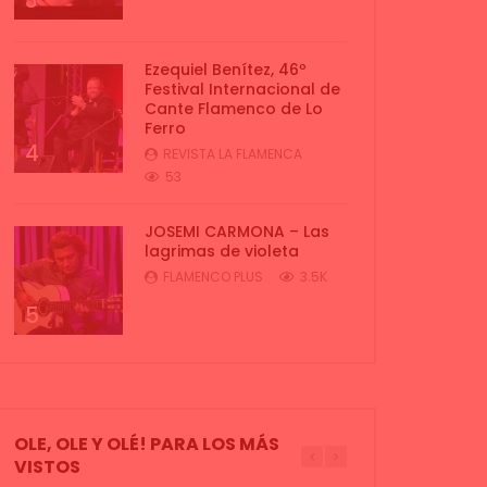
3
Ezequiel Benítez, 46º
Festival Internacional de
Cante Flamenco de Lo
Ferro
4
REVISTA LA FLAMENCA
53
JOSEMI CARMONA – Las
lagrimas de violeta
FLAMENCO PLUS
3.5K
5
OLE, OLE Y OLÉ! PARA LOS MÁS
VISTOS