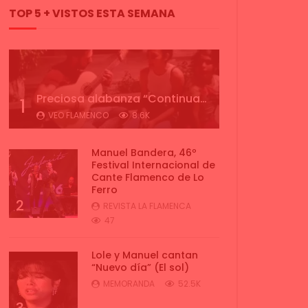
TOP 5 + VISTOS ESTA SEMANA
Preciosa alabanza “Continua” cantada por ALBA CORTES acompañada de IVAN a la guitarra | VEOFLAMENCO
1
VEO FLAMENCO
8.6K
Manuel Bandera, 46º
Festival Internacional de
Cante Flamenco de Lo
Ferro
2
REVISTA LA FLAMENCA
47
Lole y Manuel cantan
“Nuevo día” (El sol)
MEMORANDA
52.5K