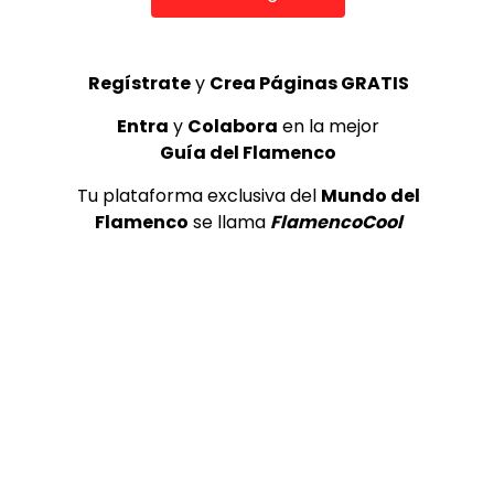
Regístrate
y
Crea Páginas GRATIS
0
0
Entra
y
Colabora
en la mejor
Guía del Flamenco
Tu plataforma exclusiva del
Mundo del
Flamenco
se llama
FlamencoCool
TAGS
Flamenco
Video Anterior
13 – Niño de Marchena – Feat. Carlos
Verdeal – Deja que la gente hable
(Bulerias por Soleá)