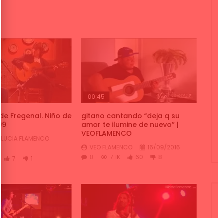
00:45
e Fregenal. Niño de
gitano cantando “deja q su
99
amor te ilumine de nuevo” |
VEOFLAMENCO
LUCIA FLAMENCO
VEO FLAMENCO
16/09/2016
0
7.1K
60
8
7
1