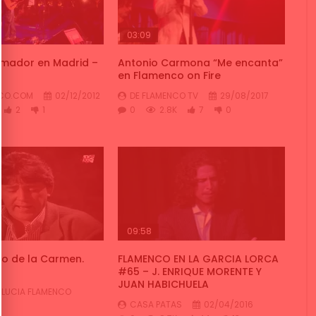
03:09
mador en Madrid –
Antonio Carmona “Me encanta”
en Flamenco on Fire
NCO.COM
02/12/2012
DE FLAMENCO TV
29/08/2017
2
1
0
2.8K
7
0
09:58
ño de la Carmen.
FLAMENCO EN LA GARCIA LORCA
#65 – J. ENRIQUE MORENTE Y
JUAN HABICHUELA
LUCIA FLAMENCO
CASA PATAS
02/04/2016