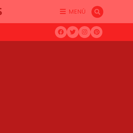
S
MENÚ
)