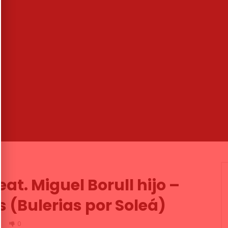
06:24
ez Correas – Silla de Oro –
Tientos y tangos. Álvaro Díaz. 20
s
CANAL ANDALUCIA FLAMENCO
ENCO TV
29/01/2018
05/02/2016
5K
0
1
0
1.2K
1
0
eat. Miguel Borull hijo –
s (Bulerias por Soleá)
0
0