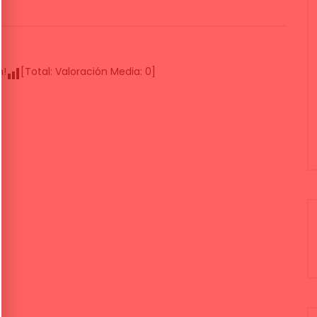
n!
[Total:
Valoración Media:
0
]