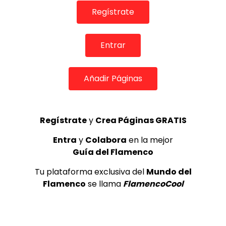
Regístrate
Entrar
Añadir Páginas
05:45
Genara Cortés & Jesús del Rosario
Regístrate
y
Crea Páginas GRATIS
DE FLAMENCO TV
14/03/2017
Entra
y
Colabora
en la mejor
0
4.4K
32
3
Guía del Flamenco
Tu plataforma exclusiva del
Mundo del
Flamenco
se llama
FlamencoCool