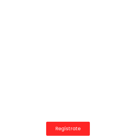
00:42
Anton el Meji letra dedicada al FC BARCELONA y LUIS
SUAREZ | VEOFLAMENCO
VEO FLAMENCO
28/10/2018
0
6.9K
159
34
Regístrate