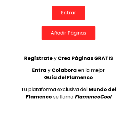
Entrar
10:29
Añadir Páginas
Sandra Cisneros en la final del Concurso de Baile del
tablao Villa Rosa
DE FLAMENCO TV
03/12/2019
0
3.5K
49
1
Regístrate
y
Crea Páginas GRATIS
Entra
y
Colabora
en la mejor
Guía del Flamenco
Tu plataforma exclusiva del
Mundo del
Flamenco
se llama
FlamencoCool
05:49